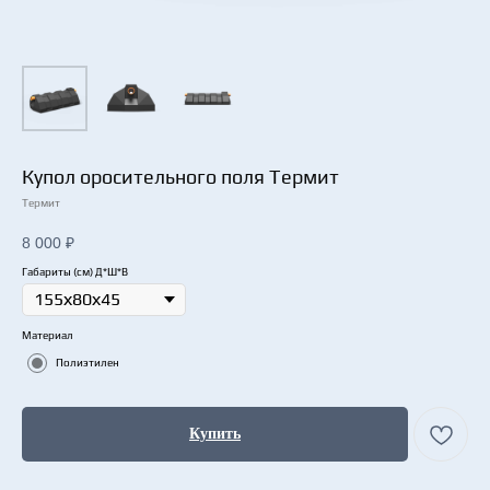
Купол оросительного поля Термит
Термит
8 000
₽
Габариты (см) Д*Ш*В
Материал
Полиэтилен
Купить