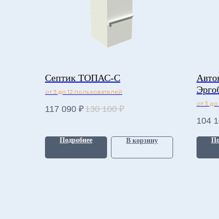
Септик ТОПАС-С
Авто
Эрго
от 3 до 12 пользователей
от 3 д
117 090
₽
130 100
₽
104 
Подробнее
По
В корзину