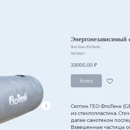
Энергонезависимый 
ФлоТенк (FloTenk)
Артикул:
33000,00
₽
Купить
Септик ГЕО ФлоТенк (GE
из стеклопластика. Сто
далее самотеком после
Взвешенные частицы ос