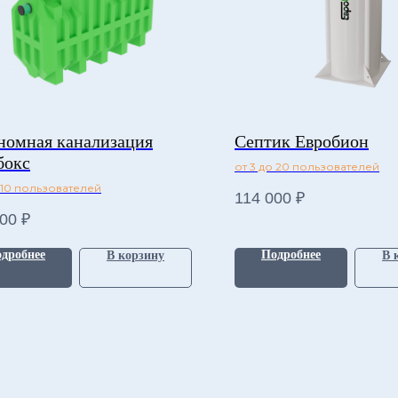
номная канализация
Септик Евробион
бокс
от 3 до 20 пользователей
о 10 пользователей
114 000
₽
100
₽
дробнее
Подробнее
В корзину
В 